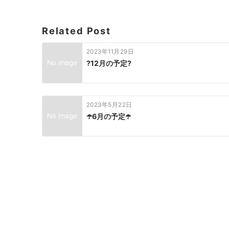
ゲ
ー
Related Post
シ
ョ
2023年11月29日
ン
?12月の予定?
2023年5月22日
☂️6月の予定☂️