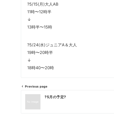
?5/15(月)大人AB
11時〜12時半
↓
13時半〜15時
?5/24(水)ジュニアA＆大人
19時〜20時半
↓
18時40〜20時
Previous page
投
?5月の予定?
稿
ナ
ビ