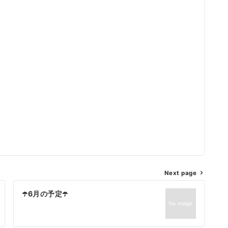
Next page
☂️6月の予定☂️